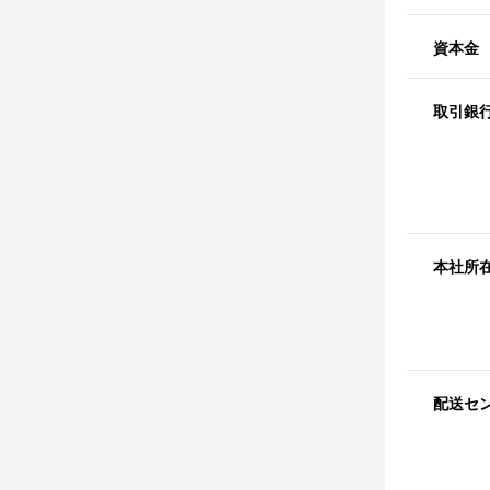
資本金
取引銀
本社所
配送セ