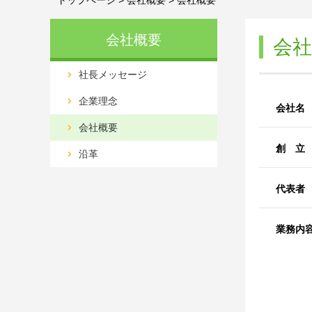
トップページ
>
会社概要
>
会社概要
会社概要
会社
社長メッセージ
企業理念
会社名
会社概要
創 立
沿革
代表者
業務内