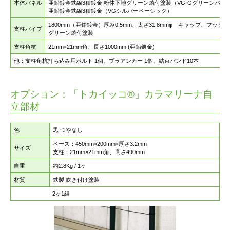
本体パネル
亜鉛鍍金鉄線3種鍍金 粉体下地グリーン焼付塗装（VG-Gグリーンパネ
亜鉛鍍金鉄線3種鍍金（VGシルバーベーシック）
1800mm（亜鉛鍍金）厚み0.5mm、太さ31.8mmφ キャップ、フック付
支柱パイプ
グリーン焼付塗装
支柱角杭
21mm×21mm角、長さ1000mm (亜鉛鍍金)
他：支柱角杭打ち込み用ボルト 1個、プラアンカー 1個、結束バンド10本
オプション：「トカイッコ®」カラマリーナ自
立部材
色
黒 つやなし
ベース：450mm×200mm×厚さ3.2mm
サイズ
支柱：21mm×21mm角、高さ490mm
自重
約2.8Kg / 1ヶ
材質
鉄製 吹き付け塗装
2ヶ1組