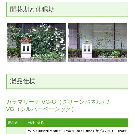
開花期と休眠期
製品仕様
カラマリーナ VG-G（グリーンパネル）/
VG（シルバーベーシック）
部品名
仕様 / 規格
W1800mm×H1800mm（1800mm×600mm×3）線径3.2mmφ、150mm目